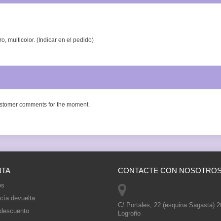
, multicolor. (Indicar en el pedido)
stomer comments for the moment.
NTA
CONTACTE CON NOSOTRO
os
cía devuelta
C/ Portales, 22 (esquina Sagasta) 
 descuento
Logroño