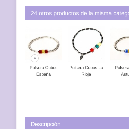
24 otros productos de la misma catego
Pulsera Cubos
Pulsera Cubos La
Pulser
España
Rioja
Astu
Descripción