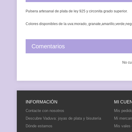
Pulsera artesanal de plata de ley 925 y circonita grado superior.
Colores disponibles de la uva:morado, granate,amarillo,verde,negro
Comentarios
No cu
INFORMACIÓN
MI CUE
Contacte con nosotros
Mis pedid
Descubre Vaduva: joyas de plata y bisutería
Mi mercan
Dónde estamos
Mis vales