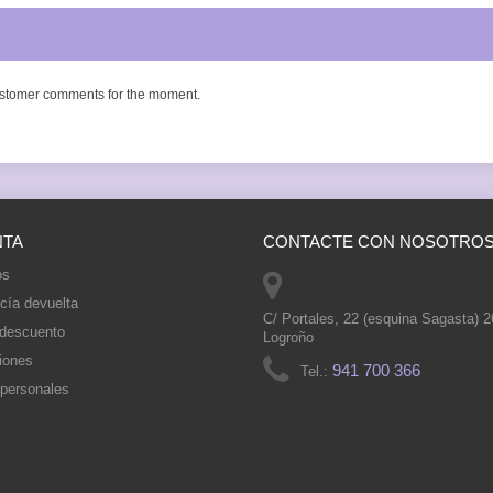
stomer comments for the moment.
NTA
CONTACTE CON NOSOTRO
os
cía devuelta
C/ Portales, 22 (esquina Sagasta) 
 descuento
Logroño
iones
941 700 366
Tel.:
 personales