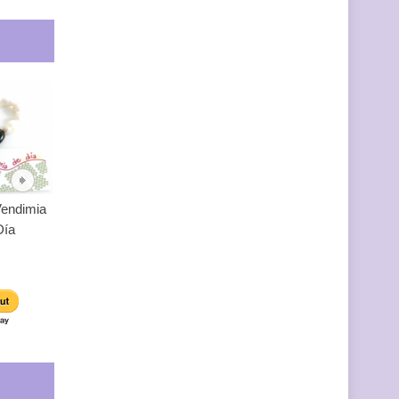
Vendimia
Pulsera Vendimia
Pulsera Vendimia
Día
Mixta
de Noche