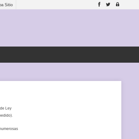
a Sitio
 de Ley
pedido).
n numerosas