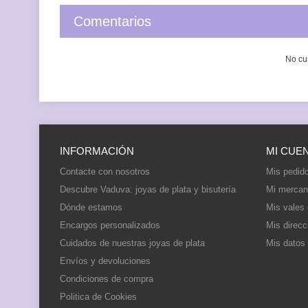
Comentarios
No cu
INFORMACIÓN
MI CUE
Contacte con nosotros
Mis pedid
Descubre Vaduva: joyas de plata y bisutería
Mi mercan
Dónde estamos
Mis vales
Encargos personalizados
Mis direcc
Cuidados de nuestras joyas de plata
Mis datos
Envíos y devoluciones
Condiciones de compra
Politica de Cookies