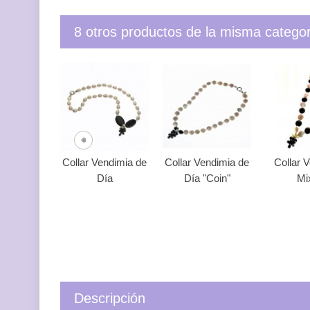
8 otros productos de la misma categor
Collar Vendimia de
Collar Vendimia de
Collar 
Día
Día "Coin"
Mi
Descripción