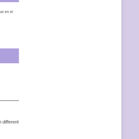
car en el
 different