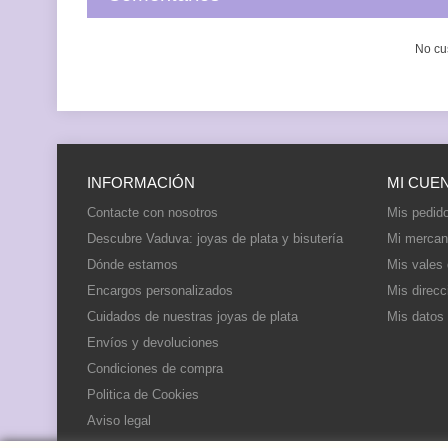
No cu
INFORMACIÓN
MI CUE
Contacte con nosotros
Mis pedid
Descubre Vaduva: joyas de plata y bisutería
Mi mercan
Dónde estamos
Mis vales
Encargos personalizados
Mis direcc
Cuidados de nuestras joyas de plata
Mis datos
Envíos y devoluciones
Condiciones de compra
Politica de Cookies
Aviso legal
Mapa del sitio