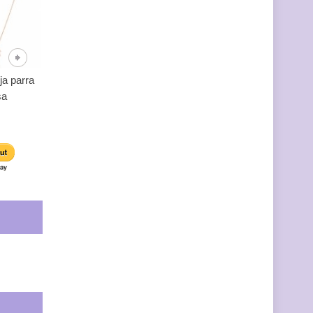
ja parra
Pendientes hoja
Collar silueta copa
sa
blanquina
circonias