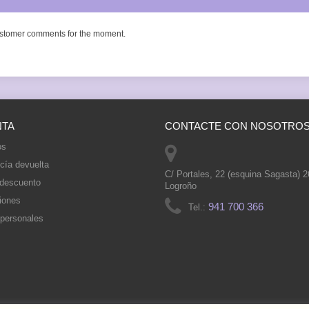
stomer comments for the moment.
NTA
CONTACTE CON NOSOTRO
os
cía devuelta
C/ Portales, 22 (esquina Sagasta) 
 descuento
Logroño
iones
941 700 366
Tel.:
 personales